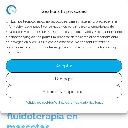
El veterinario o especialista que administre este
tratamiento a tu mascota debe tener un profundo
Gestiona tu privacidad
conocimiento de la fisiología del agua y los
Utilizamos tecnologías como las cookies para almacenar y/o acceder a la
electrolitos para detectar y corregir los desequilibrios
información del dispositivo. Lo hacemos para mejorar la experiencia de
navegación y para mostrar (no-) anuncios personalizados. El consentimiento
hidroelectrolíticos y ácido-base del organismo del
a estas tecnologías nos permitirá procesar datos como el comportamiento
animal. Asegúrate de que cumpla con estos
de navegación o los ID's únicos en este sitio. No consentir o retirar el
consentimiento, puede afectar negativamente a ciertas características y
requisitos.
funciones.
Es común que, una vez prescrito el
tratamiento de
Aceptar
fluidoterapia
, el
auxiliar técnico veterinario
o el
enfermero veterinario, sea quien supervise y reporte al
Denegar
veterinario sobre la evolución del animal.
Administrar opciones
Beneficios de la
Política de cookies
Política de privacidad
Aviso legal
fluidoterapia en
mascotas