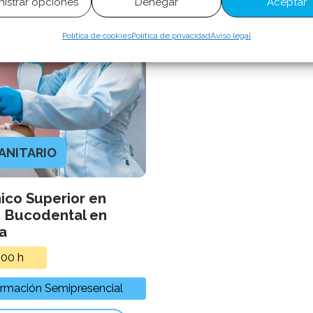
istrar opciones
Denegar
Aceptar
Política de cookies
Política de privacidad
Aviso legal
ANITARIO
ico Superior en
e Bucodental en
a
000
h
rmación Semipresencial