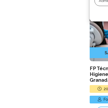
Admin
S
FP Técn
Higien
Granad
2
Fo