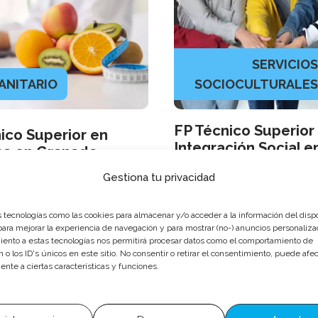
SERVICIOS
ANITARIO
SOCIOCULTURALES
FP Técnico Superior
ico Superior en
Integración Social e
ca en Granada
Granada
Gestiona tu privacidad
000
h
2000
h
 tecnologías como las cookies para almacenar y/o acceder a la información del dispo
rmación Semipresencial
Formación Semipres
ra mejorar la experiencia de navegación y para mostrar (no-) anuncios personaliza
ento a estas tecnologías nos permitirá procesar datos como el comportamiento de
 o los ID's únicos en este sitio. No consentir o retirar el consentimiento, puede afec
Más información
Más informaci
nte a ciertas características y funciones.