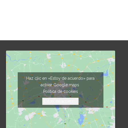
Haz clic en «Estoy de acuerdo» para
activar Google maps
Política de cookies
Estoy de acuerdo