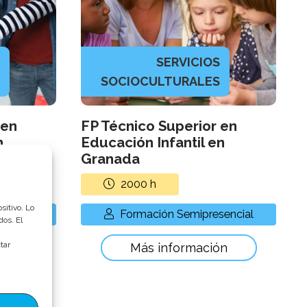
SERVICIOS
SOCIOCULTURALES
 en
FP Técnico Superior en
n
Educación Infantil en
Granada
2000
h
sitivo. Lo
encial
Formación Semipresencial
dos. El
tar
ón
Más información