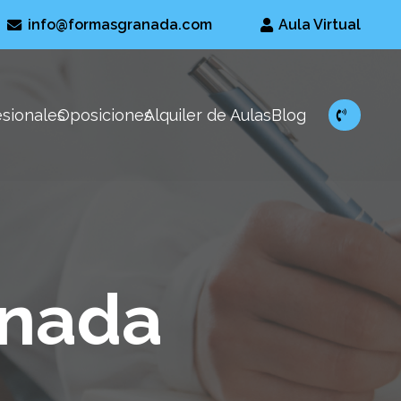
info@formasgranada.com
Aula Virtual
esionales
Oposiciones
Alquiler de Aulas
Blog
anada