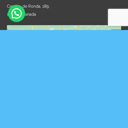
Camino de Ronda, 189,
18003, Granada
Haz clic en «Estoy de acuerdo» para
activar Google maps
Política de cookies
Estoy de acuerdo