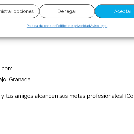
yuda a tus amigos a descubrir las ventajas de estud
istrar opciones
Denegar
Aceptar
Política de cookies
Política de privacidad
Aviso legal
a.com
ajo, Granada.
 tus amigos alcancen sus metas profesionales! ¡Com