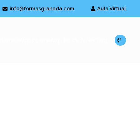
info@formasgranada.com
Aula Virtual
esionales
Oposiciones
Alquiler de Aulas
Blog