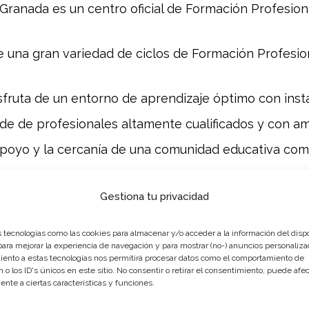
ranada es un centro oficial de Formación Profesiona
una gran variedad de ciclos de Formación Profesio
fruta de un entorno de aprendizaje óptimo con inst
e de profesionales altamente cualificados y con amp
apoyo y la cercanía de una comunidad educativa com
 Amigo?
Gestiona tu privacidad
de Formación Profesional ofrecidos por Formas Grana
 tecnologías como las cookies para almacenar y/o acceder a la información del dispo
ra mejorar la experiencia de navegación y para mostrar (no-) anuncios personaliza
ento a estas tecnologías nos permitirá procesar datos como el comportamiento de
 o los ID's únicos en este sitio. No consentir o retirar el consentimiento, puede afec
nte a ciertas características y funciones.