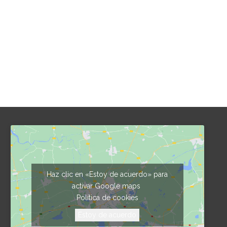
Haz clic en «Estoy de acuerdo» para
activar Google maps
Política de cookies
Estoy de acuerdo