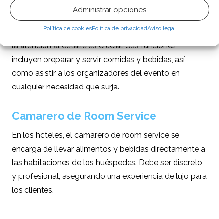
Administrar opciones
Camarero de Banquetes
Política de cookies
Política de privacidad
Aviso legal
Este camarero trabaja en eventos y banquetes, donde
la atención al detalle es crucial. Sus funciones
incluyen preparar y servir comidas y bebidas, así
como asistir a los organizadores del evento en
cualquier necesidad que surja.
Camarero de Room Service
En los hoteles, el camarero de room service se
encarga de llevar alimentos y bebidas directamente a
las habitaciones de los huéspedes. Debe ser discreto
y profesional, asegurando una experiencia de lujo para
los clientes.