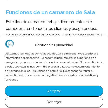
Funciones de un camarero de Sala
Este tipo de camarero trabaja directamente en el
comedor, atendiendo a los clientes y asegurándose
de que disfruten de su comida. Sus funciones incluyen
tomar comandas, servir alimentos y bebidas, y
Gestiona tu privacidad
gestionar pagos.
Utilizamos tecnologías como las cookies para almacenar y/o acceder a la
información del dispositivo. Lo hacemos para mejorar la experiencia de
Funciones de un
Camarero de Barra
navegación y para mostrar (no-) anuncios personalizados. El consentimiento
a estas tecnologías nos permitirá procesar datos como el comportamiento
de navegación o los ID's únicos en este sitio. No consentir o retirar el
El camarero de barra se encarga de preparar y servir
consentimiento, puede afectar negativamente a ciertas características y
bebidas en la barra del establecimiento. Debe tener
funciones.
conocimientos sobre coctelería y ser capaz de
Aceptar
interactuar con los clientes de manera amigable y
eficiente.
Denegar