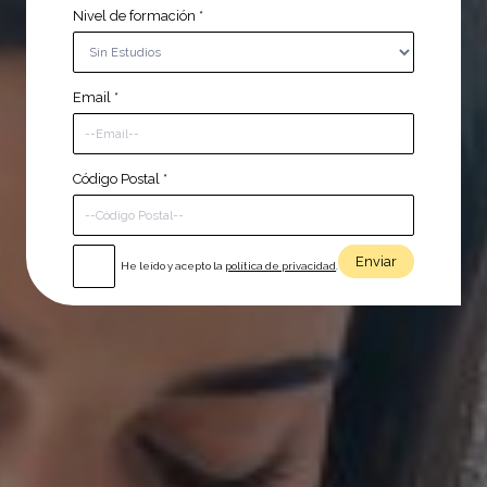
Nivel de formación
*
Email
*
Código Postal
*
He leído y acepto la
política de privacidad
.