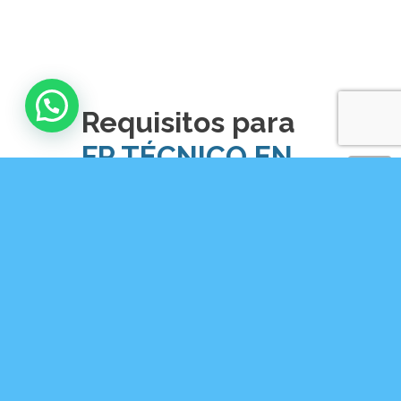
Requisitos para
FP TÉCNICO EN
CUIDADOS
AUXILIARES DE
ENFERMERÍA EN
GRANADA
Graduado en ESO u otros estudios equivalentes a
efectos académicos: título de técnico/a o de