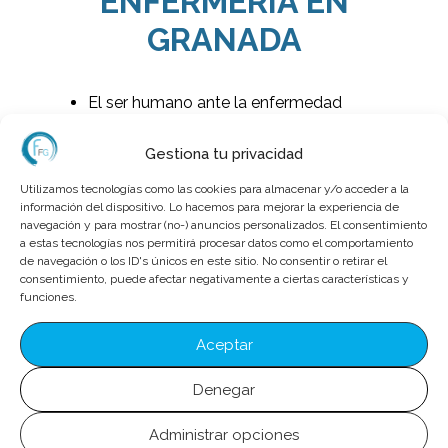
ENFERMERÍA EN
GRANADA
El ser humano ante la enfermedad
Primeros auxilios
Gestiona tu privacidad
Cuidados básicos de enfermería
aplicados a las necesidades del ser
Utilizamos tecnologías como las cookies para almacenar y/o acceder a la
información del dispositivo. Lo hacemos para mejorar la experiencia de
humano (Bloque A) **
navegación y para mostrar (no-) anuncios personalizados. El consentimiento
a estas tecnologías nos permitirá procesar datos como el comportamiento
Apoyo psicológico al paciente
de navegación o los ID's únicos en este sitio. No consentir o retirar el
Cuidados básicos de enfermería
consentimiento, puede afectar negativamente a ciertas características y
funciones.
aplicados a las necesidades del ser
humano (Bloque B) **
Aceptar
Formación y orientación laboral
Denegar
Operaciones administrativas y
documentación sanitaria
Administrar opciones
Higiene del medio hospitalario y limpieza