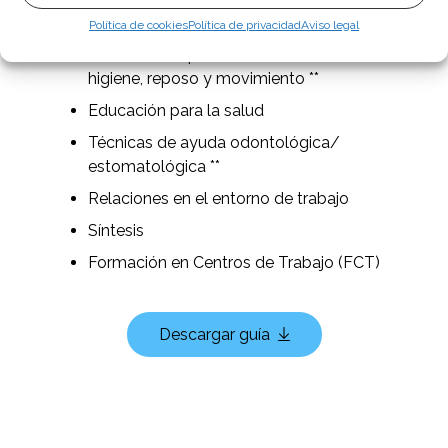
de material
Política de cookies
Política de privacidad
Aviso legal
Bienestar del paciente: necesidades de
higiene, reposo y movimiento **
Educación para la salud
Técnicas de ayuda odontológica/
estomatológica **
Relaciones en el entorno de trabajo
Síntesis
Formación en Centros de Trabajo (FCT)
Descargar guía