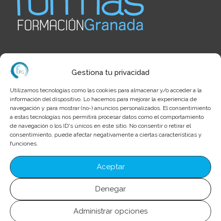
Gestiona tu privacidad
Menú
Utilizamos tecnologías como las cookies para almacenar y/o acceder a la
información del dispositivo. Lo hacemos para mejorar la experiencia de
navegación y para mostrar (no-) anuncios personalizados. El consentimiento
FP Oficial
a estas tecnologías nos permitirá procesar datos como el comportamiento
de navegación o los ID's únicos en este sitio. No consentir o retirar el
FP Online Plus
consentimiento, puede afectar negativamente a ciertas características y
Cursos Profesionales
funciones.
Oposiciones
Aceptar
Alquiler de Aulas
Denegar
Blog
Administrar opciones
Dónde estamos