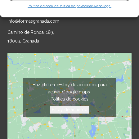
Política de cookies
Política de privacidad
Aviso legal
+34
958 695 440
info@formasgranada.com
Camino de Ronda, 189,
18003, Granada
Haz clic en «Estoy de acuerdo» para
activar Google maps
Política de cookies
Estoy de acuerdo