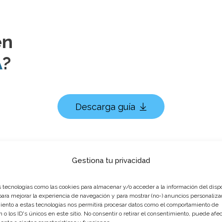
en
A
?
Descarga guía
Gestiona tu privacidad
 tecnologías como las cookies para almacenar y/o acceder a la información del dispo
ra mejorar la experiencia de navegación y para mostrar (no-) anuncios personaliza
ento a estas tecnologías nos permitirá procesar datos como el comportamiento de
 o los ID's únicos en este sitio. No consentir o retirar el consentimiento, puede afec
CURSO CONTROL DE HEMO