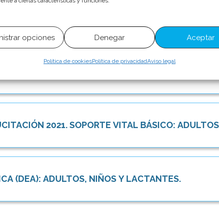
nte a ciertas características y funciones.
BLEED”
istrar opciones
Denegar
Aceptar
Política de cookies
Política de privacidad
Aviso legal
RDIORRESPIRATORIA
TACIÓN 2021. SOPORTE VITAL BÁSICO: ADULTOS,
CA (DEA): ADULTOS, NIÑOS Y LACTANTES.