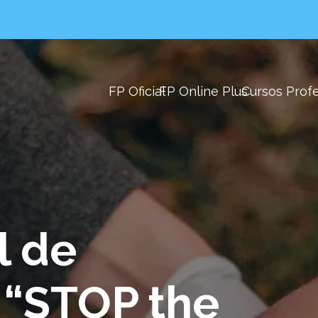
FP Oficial
FP Online Plus
Cursos Prof
l de
 “STOP the