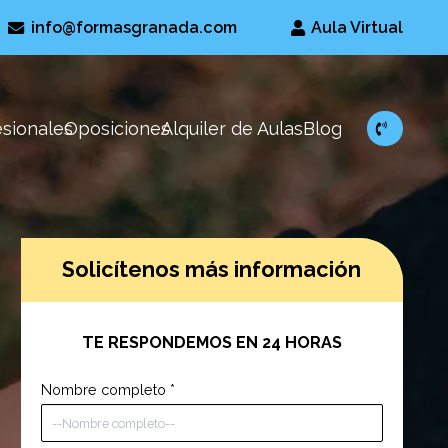
info@formasgranada.com
Aula Virtual
esionales
Oposiciones
Alquiler de Aulas
Blog
Solicítenos más información
TE RESPONDEMOS EN 24 HORAS
Nombre completo
*