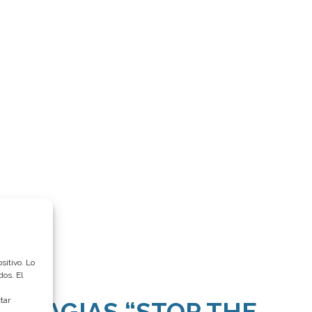
sitivo. Lo
dos. El
tar
RRAGIAS “STOP THE