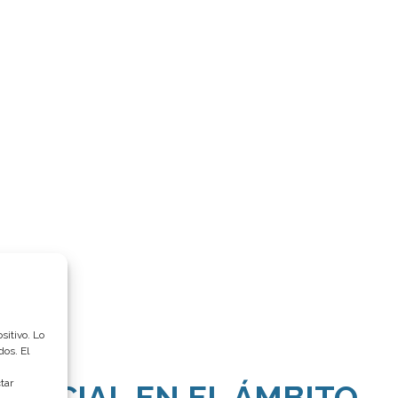
sitivo. Lo
dos. El
tar
TIFICIAL EN EL ÁMBITO