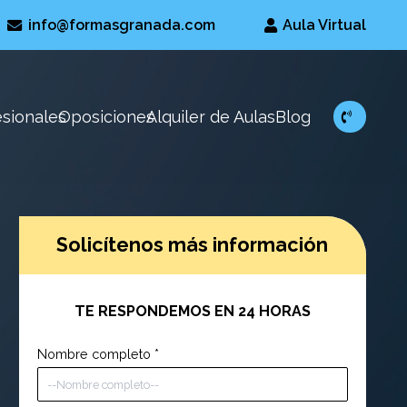
info@formasgranada.com
Aula Virtual
esionales
Oposiciones
Alquiler de Aulas
Blog
Solicítenos más información
TE RESPONDEMOS EN 24 HORAS
Nombre completo
*