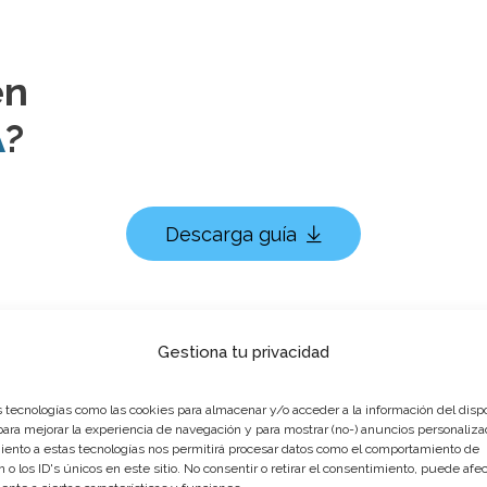
en
A
?
Descarga guía
Gestiona tu privacidad
 tecnologías como las cookies para almacenar y/o acceder a la información del dispo
ra mejorar la experiencia de navegación y para mostrar (no-) anuncios personaliza
ento a estas tecnologías nos permitirá procesar datos como el comportamiento de
 o los ID's únicos en este sitio. No consentir o retirar el consentimiento, puede afec
RSO DE INTELIGENCIA AR