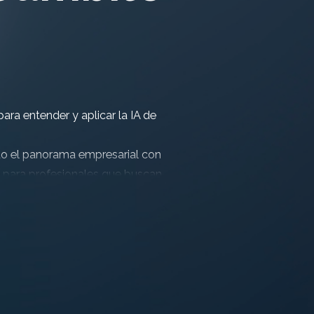
ara entender y aplicar la IA de
endo el panorama empresarial con
e para profesionales que buscan
eño mediante la tecnología.