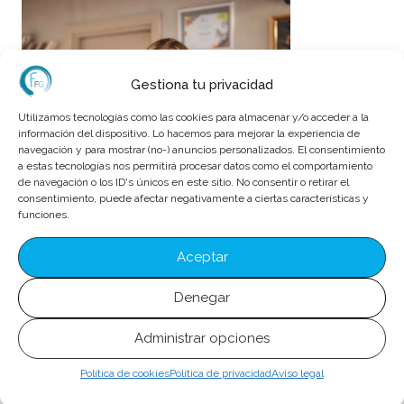
Gestiona tu privacidad
Utilizamos tecnologías como las cookies para almacenar y/o acceder a la
información del dispositivo. Lo hacemos para mejorar la experiencia de
navegación y para mostrar (no-) anuncios personalizados. El consentimiento
a estas tecnologías nos permitirá procesar datos como el comportamiento
de navegación o los ID's únicos en este sitio. No consentir o retirar el
HOSTELERÍA /
consentimiento, puede afectar negativamente a ciertas características y
funciones.
TURISMO
Aceptar
Curso de Recepcionista de Hotel
Denegar
150
h
Presencial
Administrar opciones
Más información
Política de cookies
Política de privacidad
Aviso legal