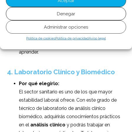
Aceptar
El auge del
comercio electrónico
y la
necesidad de las empresas de tener presencia
Denegar
online han disparado la demanda de
Administrar opciones
profesionales en este ámbito. Además, el
marketing digital ofrece un campo creativo y
Política de cookies
Política de privacidad
Aviso legal
dinámico en el que siempre hay algo nuevo por
aprender.
4. Laboratorio Clínico y Biomédico
Por qué elegirlo:
El sector sanitario es uno de los que mayor
estabilidad laboral ofrece. Con este grado de
técnico de laboratorio de análisis clínico
biomédico
, adquirirás conocimientos prácticos
en el
análisis clínico
y podrás trabajar en